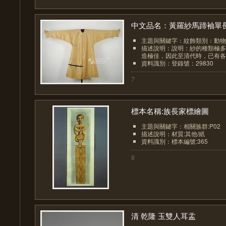
中文品名：黃羅紗馬蹄袖單長.
主題與關鍵字：紋飾類別：動物
描述說明：說明：紗的種類極多
造極佳，因此至清代時，已有各種
資料識別：登錄號：29830
7
標本名稱:族長家標繪圖
主題與關鍵字：相關族群:P02
描述說明：材質:其他/紙
資料識別：標本編號:365
8
清 乾隆 玉雙人耳盂