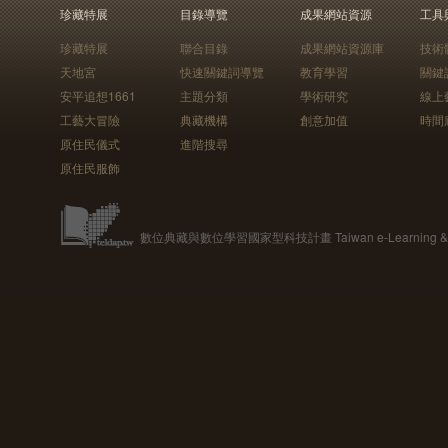
珍藏特展
目錄導覽
成果網站資源
工具
珍藏特展
聯合目錄
成果網站資源庫
技術
天地宮
快速關鍵詞導覽
教育學習
關鍵
安平追想1661
主題分類
學術研究
線上
工藝大冒險
典藏機構
創意加值
時間
原住民儀式
進階搜尋
原住民服飾
數位典藏與數位學習國家型科技計畫 Taiwan e-Learning & Digit