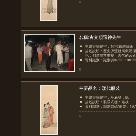
4
名稱:古文順還神先生
主題與關鍵字：類別:傳統藝術
描述說明：歷史源流發展概況:
祀，都是非常重視，古代的宮廷皇
資料識別：識別資料:D0-1001307
5
主要品名：漢代服裝
主題與關鍵字：基底材：紙
描述說明：裝潢式樣：裱板
資料識別：識別號碼/總號：1972/
6