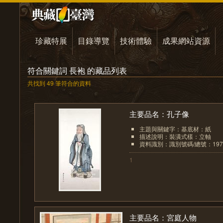
珍藏特展
目錄導覽
技術體驗
成果網站資源
符合關鍵詞 長袍 的藏品列表
共找到 49 筆符合的資料
主要品名：孔子像
主題與關鍵字：基底材：紙
描述說明：裝潢式樣：立軸
資料識別：識別號碼/總號：1971/
1
主要品名：宮庭人物