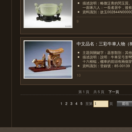
描述說明：略微泛青的閃玉質。
一面琢六人：一長者居中，後有二
資料識別：故玉002844N00000
9
中文品名：三彩牛車人物（85.
主題與關鍵字：器形類別：其他
描述說明：說明：牛車呈弓形彎
十六根輻，棚車的前頭有兩個穿長
資料識別：登錄號：85-00139
10
第 1 頁
共 5 頁
下一頁
1
2
3
4
5
至第
頁