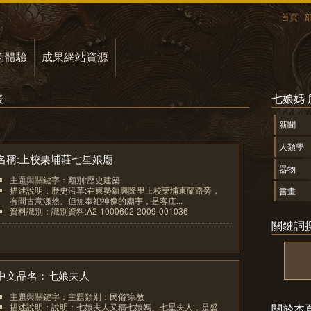
首頁
術體驗
成果網站資源
表
七娘媽
新聞
人類學
名稱:上校栗埔莊七星娘廟
器物
主題與關鍵字：類別:歷史建築
描述說明：歷史沿革:在東勢鎮興隆里上校栗埔東蘭路旁，
書畫
有間古意漾然、但無奉祀神像的廟宇，是客庄...
資料識別：識別資料:A2-1000602-2009-001036
關鍵詞
1
中文品名：七娘夫人
主題與關鍵字：主題類別：民俗'宗教
描述說明：說明：七娘夫人又稱七娘媽、七星夫人，是盛
關於本