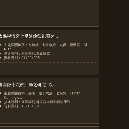
4
太保福濟宮七星娘娘祭祀圈之...
主題與關鍵字：七娘媽 七星娘娘 太保 福濟宮 Ci-
Nián...
描述說明：來源期刊:嘉義研究
資料識別：A11004035
5
臺南做十六歲活動之研究--以...
主題與關鍵字：臺南 做十六歲 七娘媽 Tainan
Coming o...
描述說明：來源期刊:屏東教大運動科學學刊
資料識別：A07104384
6