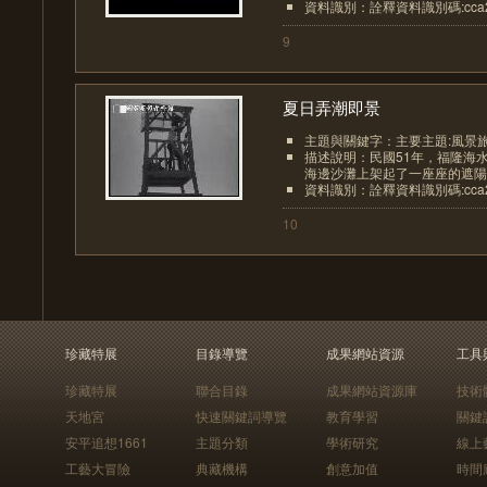
資料識別：詮釋資料識別碼:cca200
9
夏日弄潮即景
主題與關鍵字：主要主題:風景
描述說明：民國51年，福隆海
海邊沙灘上架起了一座座的遮陽棚
資料識別：詮釋資料識別碼:cca200
10
珍藏特展
目錄導覽
成果網站資源
工具
珍藏特展
聯合目錄
成果網站資源庫
技術
天地宮
快速關鍵詞導覽
教育學習
關鍵
安平追想1661
主題分類
學術研究
線上
工藝大冒險
典藏機構
創意加值
時間