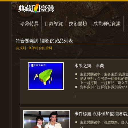
珍藏特展
目錄導覽
技術體驗
成果網站資源
符合關鍵詞 福隆 的藏品列表
共找到 10 筆符合的資料
水果之鄉－卓蘭
主題與關鍵字：主要主題:風景
描述說明：台灣是一個美麗的寶
上一起打拼、一起奮鬥，建立了美
資料識別：詮釋資料識別碼:cca2001
1
事件標題:袁詠儀加盟福隆唱片.
主題與關鍵字：視聽娛樂、藝人
片