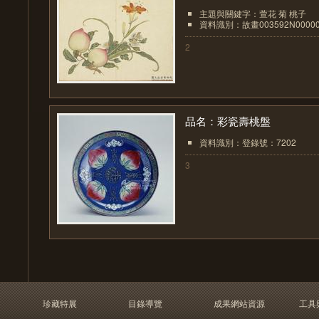
主題與關鍵字：萱花 菊 桃子
資料識別：故畫003592N00000
2
品名：彩瓷壽桃盤
資料識別：登錄號：7202
3
珍藏特展
目錄導覽
成果網站資源
工具