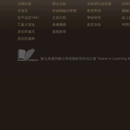
珍藏特展
聯合目錄
成果網站資源庫
技術
天地宮
快速關鍵詞導覽
教育學習
關鍵
安平追想1661
主題分類
學術研究
線上
工藝大冒險
典藏機構
創意加值
時間
原住民儀式
進階搜尋
原住民服飾
數位典藏與數位學習國家型科技計畫 Taiwan e-Learning & Digit