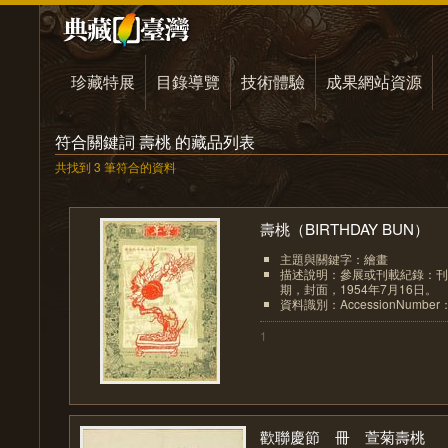
珍藏特展
目錄導覽
技術體驗
成果網站資源
符合關鍵詞 壽桃 的藏品列表
共找到 3 筆符合的資料
壽桃（BIRTHDAY BUN）
主題與關鍵字：繪畫
描述說明：參展或刊載紀錄：刊
期，封面，1954年7月16日。
資料識別：AccessionNumber：
1
歡聯慶節 冊 萱菊壽桃