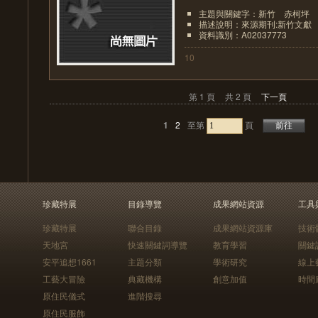
主題與關鍵字：新竹 赤柯坪 
描述說明：來源期刊:新竹文獻
資料識別：A02037773
10
第 1 頁
共 2 頁
下一頁
1
2
至第
頁
珍藏特展
目錄導覽
成果網站資源
工具
珍藏特展
聯合目錄
成果網站資源庫
技術
天地宮
快速關鍵詞導覽
教育學習
關鍵
安平追想1661
主題分類
學術研究
線上
工藝大冒險
典藏機構
創意加值
時間
原住民儀式
進階搜尋
原住民服飾