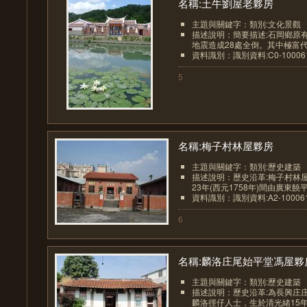
名稱:土牛劉屋老夥房
主題與關鍵字：類別:文化景觀
描述說明：簡要描述:石岡鄉原有3
地震造成28處全倒。其中極富代表
資料識別：識別資料:C0-1000612
5
名稱:梅子村林屋夥房
主題與關鍵字：類別:歷史建築
描述說明：歷史沿革:梅子村林
23年(西元1758年)間由廣東饒平
資料識別：識別資料:A2-1000612
6
名稱:麟洛庄尾始平堂馮屋夥房.
主題與關鍵字：類別:歷史建築
描述說明：歷史沿革:為長興庄
麟洛徑仔人士，生於清光緒15年(西