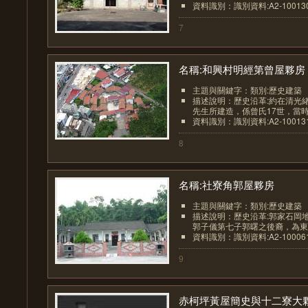
資料識別：識別資料:A2-1001307
7
名稱:和興村明經第曾屋夥房
主題與關鍵字：類別:歷史建築
描述說明：歷史沿革:約在清光緒6
先生所建造，係曾氏17世，當時由
資料識別：識別資料:A2-1001313
8
名稱:社寮角郭屋夥房
主題與關鍵字：類別:歷史建築
描述說明：歷史沿革:郭家石岡
郭子儀第七子郭曙之後裔，為東勢
資料識別：識別資料:A2-1000612
9
赤柯坪黃屋簡史與十二寮大夥.