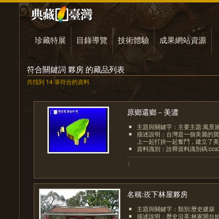
珍藏特展
目錄導覽
技術體驗
成果網站資源
符合關鍵詞 夥房 的藏品列表
共找到 14 筆符合的資料
原鄉還鄉－美濃
主題與關鍵字：主要主題:風景
描述說明：台灣是一個美麗的寶
上一起打拚一起奮鬥，建立了美麗
資料識別：詮釋資料識別碼:cca2001
1
名稱:崁下林屋夥房
主題與關鍵字：類別:歷史建築
描述說明：歷史沿革:林家開台