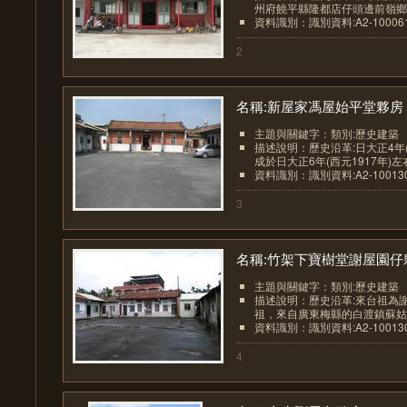
州府饒平縣隆都店仔頭邊前嶺鄉，
資料識別：識別資料:A2-1000612
2
名稱:新屋家馮屋始平堂夥房
主題與關鍵字：類別:歷史建築
描述說明：歷史沿革:日大正4年(
成於日大正6年(西元1917年)左右
資料識別：識別資料:A2-1001307
3
名稱:竹架下寶樹堂謝屋園仔夥.
主題與關鍵字：類別:歷史建築
描述說明：歷史沿革:來台祖為
祖，來自廣東梅縣的白渡鎮蘇姑井
資料識別：識別資料:A2-1001307
4