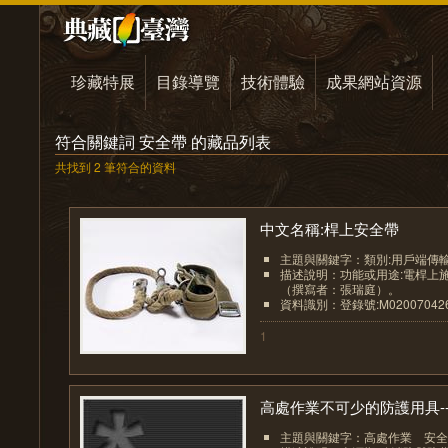
珍藏特展
目錄導覽
技術體驗
成果網站資源
符合關鍵詞 安全帶 的藏品列表
共找到 2 筆符合的資料
中文名稱:桿上安全帶
主題與關鍵字：類別:用戶端傳
描述說明：功能或用途:電桿上
（撰寫者：張瑞庭）。
資料識別：登錄號:M02007042
1
高處作業不可少的防護用具--.
主題與關鍵字：高處作業 安全