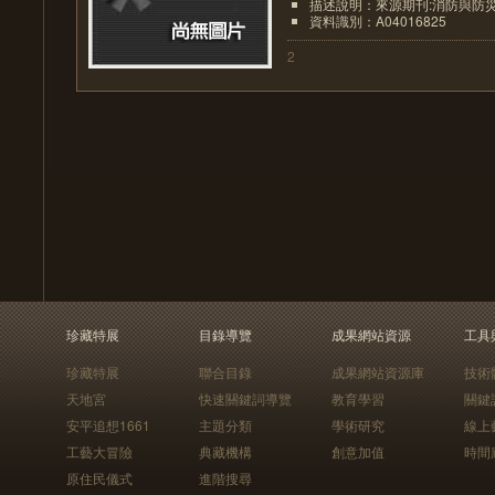
描述說明：來源期刊:消防與防
資料識別：A04016825
2
珍藏特展
目錄導覽
成果網站資源
工具
珍藏特展
聯合目錄
成果網站資源庫
技術
天地宮
快速關鍵詞導覽
教育學習
關鍵
安平追想1661
主題分類
學術研究
線上
工藝大冒險
典藏機構
創意加值
時間
原住民儀式
進階搜尋