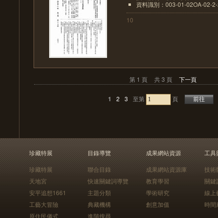
資料識別：003-01-02OA-02-2-2
10
第 1 頁
共 3 頁
下一頁
1
2
3
至第
頁
珍藏特展
目錄導覽
成果網站資源
工具
珍藏特展
聯合目錄
成果網站資源庫
技術
天地宮
快速關鍵詞導覽
教育學習
關鍵
安平追想1661
主題分類
學術研究
線上
工藝大冒險
典藏機構
創意加值
時間
原住民儀式
進階搜尋