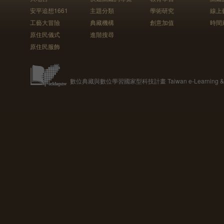
安平追想1661
主題分類
學術研究
線上
工藝大冒險
典藏機構
創意加值
時間
原住民儀式
進階搜尋
原住民服飾
數位典藏與數位學習國家型科技計畫 Taiwan e-Learning & Digit