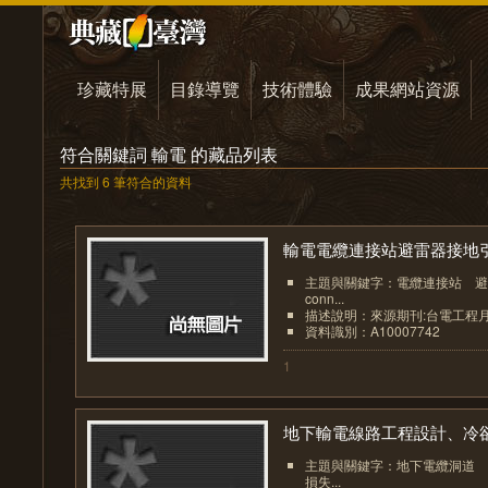
珍藏特展
目錄導覽
技術體驗
成果網站資源
符合關鍵詞 輸電 的藏品列表
共找到 6 筆符合的資料
輸電電纜連接站避雷器接地引.
主題與關鍵字：電纜連接站 避雷
conn...
描述說明：來源期刊:台電工程
資料識別：A10007742
1
地下輸電線路工程設計、冷卻.
主題與關鍵字：地下電纜洞道 
損失...