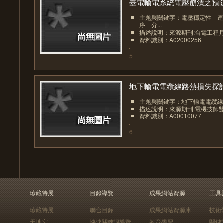
臺電輸電系統電壓崩潰之預防.
主題與關鍵字：電壓穩定性 連
序 分...
描述說明：來源期刊:台電工程
資料識別：A02000256
5
地下輸電電纜線路熱損失探
主題與關鍵字：地下輸電電纜線
描述說明：來源期刊:電機技師
資料識別：A00010077
6
珍藏特展
目錄導覽
成果網站資源
工具
珍藏特展
聯合目錄
成果網站資源庫
技術
天地宮
快速關鍵詞導覽
教育學習
關鍵