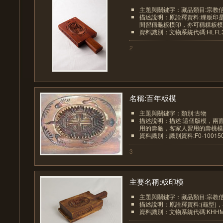
主題與關鍵字：藏品類目:宗教
描述說明：原詮釋資料:粿粄印
間習稱龜粄模印，亦可稱粿粄模印
資料識別：文物系統代碼:HLFL33
2
名稱:百年粄模
主題與關鍵字：類別:古物
描述說明：描述:這個版模，兩
用的壽龜，客家人習用的壽桃模型 
資料識別：識別資料:F0-1001505-
3
主要名稱:粄印模
主題與關鍵字：藏品類目:宗教
描述說明：原詮釋資料:(龜型)
資料識別：文物系統代碼:KHHM0