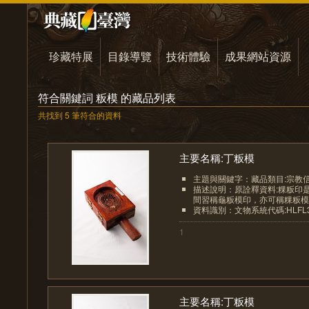
珍藏特展
目錄導覽
技術體驗
成果網站資源
符合關鍵詞 粄模 的藏品列表
共找到 5 筆符合的資料
主要名稱:丁粄模
主題與關鍵字：藏品類目:宗教
描述說明：原詮釋資料:粿粄印
間習稱龜粄模印，亦可稱粿粄模印
資料識別：文物系統代碼:HLFL33
1
主要名稱:丁粄模