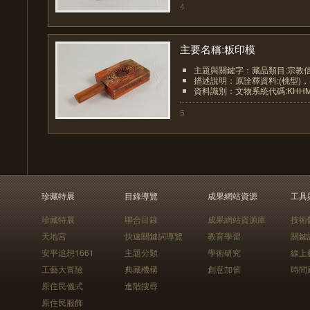
4
主要名稱:粄印模
主題與關鍵字：藏品類目:宗教
描述說明：原詮釋資料:(桃型)
資料識別：文物系統代碼:KHHM0
5
珍藏特展
目錄導覽
成果網站資源
工具
珍藏特展
聯合目錄
成果網站資源庫
技術
天地宮
快速關鍵詞導覽
教育學習
關鍵
安平追想1661
主題分類
學術研究
線上
工藝大冒險
典藏機構
創意加值
時間
原住民儀式
進階搜尋
原住民服飾