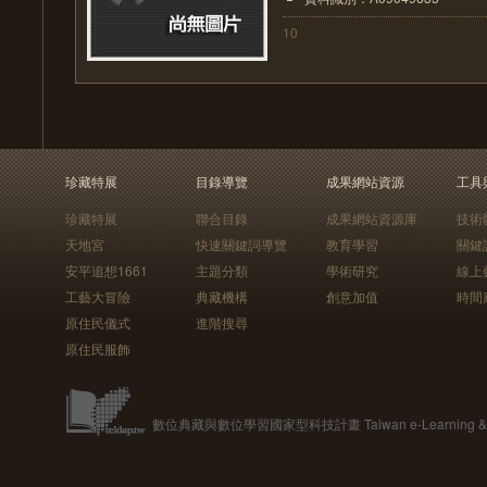
10
珍藏特展
目錄導覽
成果網站資源
工具
珍藏特展
聯合目錄
成果網站資源庫
技術
天地宮
快速關鍵詞導覽
教育學習
關鍵
安平追想1661
主題分類
學術研究
線上
工藝大冒險
典藏機構
創意加值
時間
原住民儀式
進階搜尋
原住民服飾
數位典藏與數位學習國家型科技計畫 Taiwan e-Learning & Digit