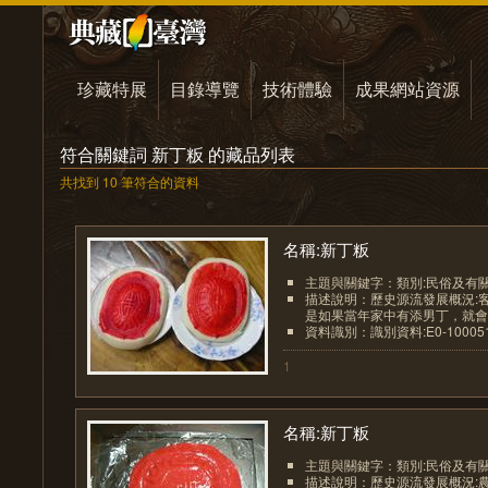
珍藏特展
目錄導覽
技術體驗
成果網站資源
符合關鍵詞 新丁粄 的藏品列表
共找到 10 筆符合的資料
名稱:新丁粄
主題與關鍵字：類別:民俗及有
描述說明：歷史源流發展概況:
是如果當年家中有添男丁，就會在
資料識別：識別資料:E0-1000512
1
名稱:新丁粄
主題與關鍵字：類別:民俗及有
描述說明：歷史源流發展概況: