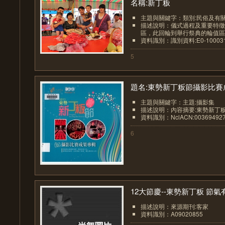
名稱:新丁粄
主題與關鍵字：類別:民俗及有
描述說明：儀式過程及重要特徵
區，此回輪到舉行祭典的輪值區到
資料識別：識別資料:E0-1000311
5
題名:東勢新丁粄節攝影比賽成.
主題與關鍵字：主題:攝影集
描述說明：內容摘要:東勢新丁
資料識別：NclACN:00369492
6
12大節慶--東勢新丁粄 節氣有.
描述說明：來源期刊:客家
資料識別：A09020855