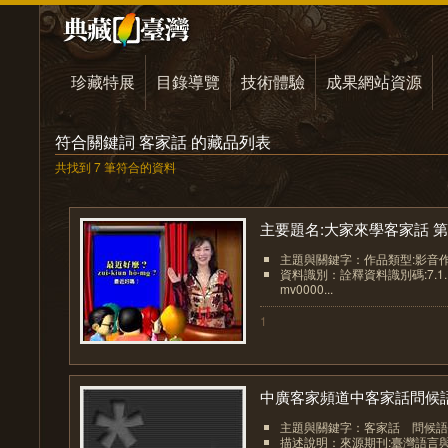
珍藏特展
目錄導覽
技術體驗
成果網站資源
符合關鍵詞 客家話 的藏品列表
共找到 7 筆符合的資料
主要題名:大家來學客家話 第.
主題與關鍵字：作品類型:影音
資料識別：詮釋資料識別碼:7.1.1.9
mv0000...
1
中廣客家頻道中客家話問候語.
主題與關鍵字：客家話 問候語
描述說明：來源期刊:臺灣語言