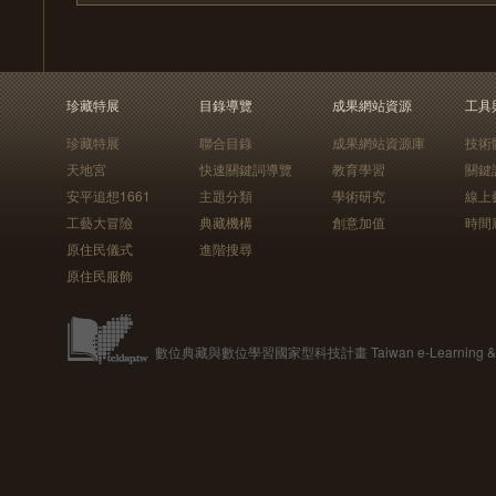
珍藏特展
目錄導覽
成果網站資源
工具
珍藏特展
聯合目錄
成果網站資源庫
技術
天地宮
快速關鍵詞導覽
教育學習
關鍵
安平追想1661
主題分類
學術研究
線上
工藝大冒險
典藏機構
創意加值
時間
原住民儀式
進階搜尋
原住民服飾
數位典藏與數位學習國家型科技計畫 Taiwan e-Learning & Digit