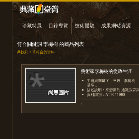
珍藏特展
目錄導覽
技術體驗
成果網站資源
符合關鍵詞 李梅樹 的藏品列表
共找到 1 筆符合的資料
藝術家李梅樹的從政生涯
主題與關鍵字：三峽 李梅樹 
受爭...
描述說明：來源期刊:通識教育
資料識別：A11041998
1