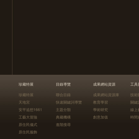
珍藏特展
目錄導覽
成果網站資源
工具
珍藏特展
聯合目錄
成果網站資源庫
技術
天地宮
快速關鍵詞導覽
教育學習
關鍵
安平追想1661
主題分類
學術研究
線上
工藝大冒險
典藏機構
創意加值
時間
原住民儀式
進階搜尋
原住民服飾