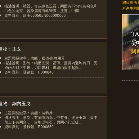
您目前所
描述說明：禮器。青灰綠色玉質，兩面有不均勻灰褐色和
所產生的
白色的沁斑。器身扁薄而略彎弧，援寬，中間...
資料識別：購玉000565N000000000
2
遺物：玉戈
主題與關鍵字：功能：禮儀/宗教用具
描述說明：形制：細磨光潤，甚薄。援與內週均有刃，刃
邊兩面斜下中鋒，刃口鋒利，邊線由援本起與...
資料識別：登錄號：R000846
3
遺物：銅內玉戈
主題與關鍵字：功能：裝飾具
描述說明：形制：有闌曲內戈，中有脊。援身玉製，援中
段上下有兩穿，一穿填以松石，另兩小孔近援...
資料識別：登錄號：R000850
4