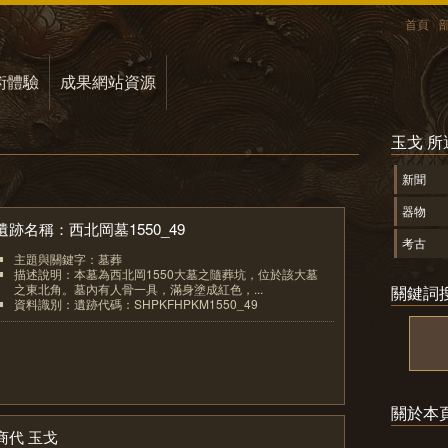
首頁
術體驗
成果網站資源
玉戈 
新聞
器物
遺跡名稱：西北岡墓1550_49
考古
主題與關鍵字：墓葬
描述說明：本墓為西北岡1550大墓之隨葬坑，位於該大墓
之東北角。墓內有人骨一具，滿身塗成紅色，...
關鍵詞
資料識別：遺跡代碼：SHPKFHPKM1550_49
1
關於本
商代 玉戈