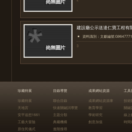
建設廳公示送達仁寶工程有限.
資料識別：文獻編號:G964777
3
珍藏特展
目錄導覽
成果網站資源
工具
珍藏特展
聯合目錄
成果網站資源庫
技術
天地宮
快速關鍵詞導覽
教育學習
關鍵
安平追想1661
主題分類
學術研究
線上
工藝大冒險
典藏機構
創意加值
時間
原住民儀式
進階搜尋