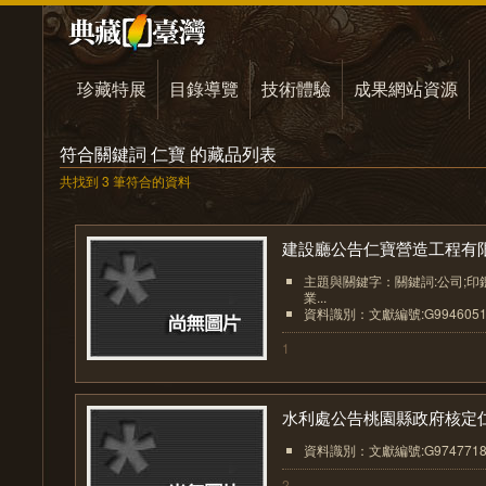
珍藏特展
目錄導覽
技術體驗
成果網站資源
符合關鍵詞 仁寶 的藏品列表
共找到 3 筆符合的資料
建設廳公告仁寶營造工程有限.
主題與關鍵字：關鍵詞:公司;印鑑
業...
資料識別：文獻編號:G994605
1
水利處公告桃園縣政府核定仁.
資料識別：文獻編號:G974771
2