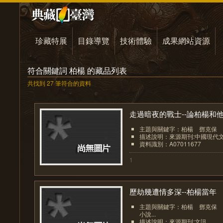
珍藏特展
目錄導覽
技術體驗
成果網站資源
符合關鍵詞 柏楊 的藏品列表
共找到 27 筆符合的資料
走過暗夜的戰士--論柏楊和他.
主題與關鍵字：柏楊 鄧克保 
描述說明：來源期刊:中國現代
資料識別：A07011677
1
歷劫幾遭情多深--柏楊當年
主題與關鍵字：柏楊 鄧克保
小說...
描述說明：來源期刊:文訊