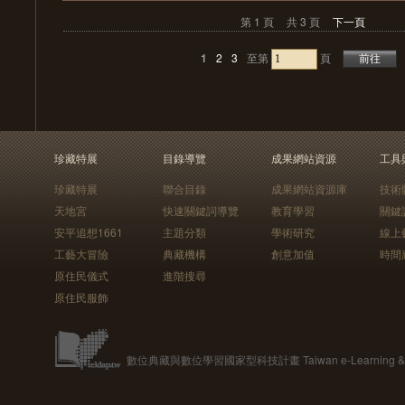
第 1 頁
共 3 頁
下一頁
1
2
3
至第
頁
珍藏特展
目錄導覽
成果網站資源
工具
珍藏特展
聯合目錄
成果網站資源庫
技術
天地宮
快速關鍵詞導覽
教育學習
關鍵
安平追想1661
主題分類
學術研究
線上
工藝大冒險
典藏機構
創意加值
時間
原住民儀式
進階搜尋
原住民服飾
數位典藏與數位學習國家型科技計畫 Taiwan e-Learning & Digit