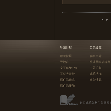
1
2
珍藏特展
目錄導覽
珍藏特展
聯合目錄
天地宮
快速關鍵詞導覽
安平追想1661
主題分類
工藝大冒險
典藏機構
原住民儀式
進階搜尋
原住民服飾
數位典藏與數位學習國家型科技計畫 