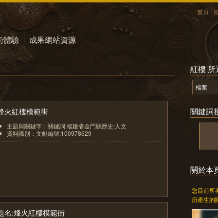
首頁
術體驗
成果網站資源
紅樓 
檔案
關鍵詞
烽火紅樓模範街
主題與關鍵字：關鍵詞:福建省金門縣歷史;人文
資料識別：文獻編號:100978629
1
關於本
您目前所
所產生的
題名:烽火紅樓模範街