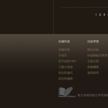
1
2
3
珍藏特展
目錄導覽
珍藏特展
聯合目錄
天地宮
快速關鍵詞導覽
安平追想1661
主題分類
工藝大冒險
典藏機構
原住民儀式
進階搜尋
原住民服飾
數位典藏與數位學習國家型科技計畫 