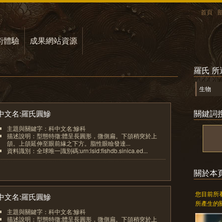
首頁
術體驗
成果網站資源
羅氏 
生物
關鍵詞
中文名:羅氏圓鰺
主題與關鍵字：科中文名:鰺科
描述說明：型態特徵:體呈長圓形，微側扁。下頜稍突於上
頜。上頜延伸至眼前緣之下方。脂性眼瞼發達...
資料識別：全球唯一識別碼:urn:lsid:fishdb.sinica.ed...
1
關於本
您目前所
中文名:羅氏圓鰺
所產生的
主題與關鍵字：科中文名:鰺科
描述說明：型態特徵:體呈長圓形，微側扁。下頜稍突於上