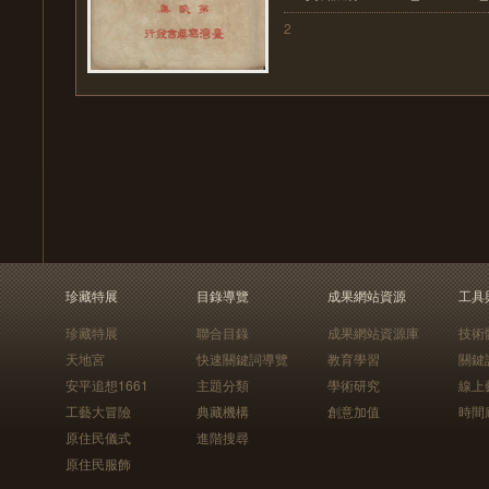
2
珍藏特展
目錄導覽
成果網站資源
工具
珍藏特展
聯合目錄
成果網站資源庫
技術
天地宮
快速關鍵詞導覽
教育學習
關鍵
安平追想1661
主題分類
學術研究
線上
工藝大冒險
典藏機構
創意加值
時間
原住民儀式
進階搜尋
原住民服飾