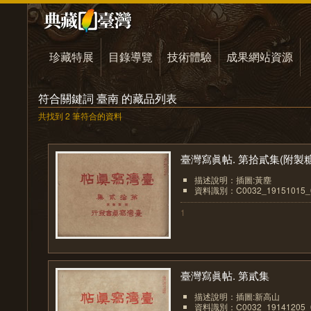
珍藏特展
目錄導覽
技術體驗
成果網站資源
符合關鍵詞 臺南 的藏品列表
共找到 2 筆符合的資料
臺灣寫眞帖. 第拾貳集(附製糖.
描述說明：插圖:黃塵
資料識別：C0032_19151015_0
1
臺灣寫眞帖. 第貳集
描述說明：插圖:新高山
資料識別：C0032_19141205_0