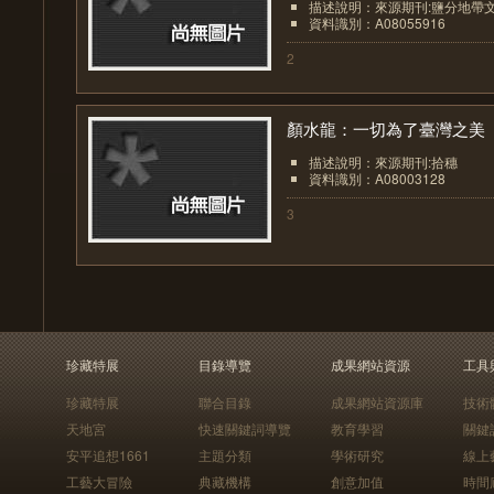
描述說明：來源期刊:鹽分地帶
資料識別：A08055916
2
顏水龍：一切為了臺灣之美
描述說明：來源期刊:拾穗
資料識別：A08003128
3
珍藏特展
目錄導覽
成果網站資源
工具
珍藏特展
聯合目錄
成果網站資源庫
技術
天地宮
快速關鍵詞導覽
教育學習
關鍵
安平追想1661
主題分類
學術研究
線上
工藝大冒險
典藏機構
創意加值
時間