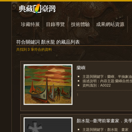
珍藏特展
目錄導覽
技術體驗
成果網站資源
符合關鍵詞 顏水龍 的藏品列表
共找到 3 筆符合的資料
蘭嶼
主題與關鍵字：蘭嶼、半抽象油
描述說明：內容主題:蘭嶼自然
資料識別：A0022
1
顏水龍--臺灣前輩畫家．美學.
主題與關鍵字：顏水龍 畫家 