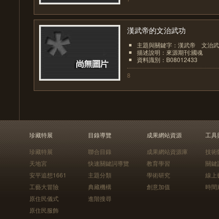
漢武帝的文治武功
主題與關鍵字：漢武帝 文治武
描述說明：來源期刊:國魂
資料識別：B08012433
8
珍藏特展
目錄導覽
成果網站資源
工具
珍藏特展
聯合目錄
成果網站資源庫
技術
天地宮
快速關鍵詞導覽
教育學習
關鍵
安平追想1661
主題分類
學術研究
線上
工藝大冒險
典藏機構
創意加值
時間
原住民儀式
進階搜尋
原住民服飾