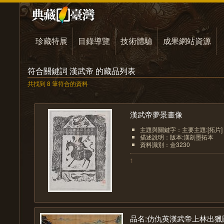
珍藏特展
目錄導覽
技術體驗
成果網站資源
符合關鍵詞 漢武帝 的藏品列表
共找到 8 筆符合的資料
漢武帝夢景畫像
主題與關鍵字：主要主題:[拓片]
描述說明：版本:漢刻墨拓本
資料識別：金3230
1
品名:仿仇英漢武帝上林出獵圖.