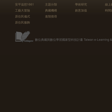
安平追想1661
主題分類
學術研究
線上
工藝大冒險
典藏機構
創意加值
時間
原住民儀式
進階搜尋
原住民服飾
數位典藏與數位學習國家型科技計畫 Taiwan e-Learning & Digit