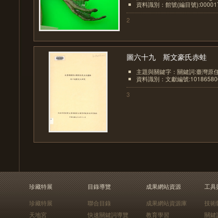
資料識別：館號(編目號):00001
2
圖六十九 斯文豪氏赤蛙
主題與關鍵字：關鍵詞:臺灣原住
資料識別：文獻編號:10186580
3
珍藏特展
目錄導覽
成果網站資源
工具
珍藏特展
聯合目錄
成果網站資源庫
技術
天地宮
快速關鍵詞導覽
教育學習
關鍵