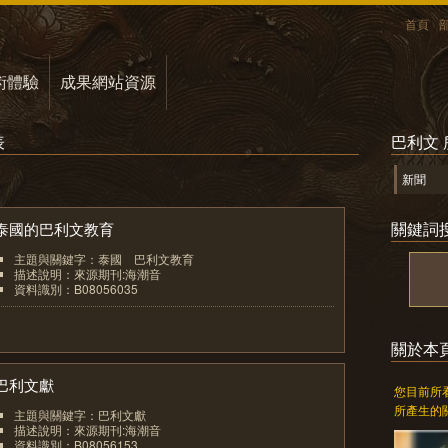
首頁
術體驗
成果網站資源
表
巴利文
新聞
關鍵詞
泰國的巴利文教育
主題與關鍵字：泰國 巴利文教育
描述說明：來源期刊:海潮音
資料識別：B08056035
1
關於本
巴利文獻
您目前所
所產生的
主題與關鍵字：巴利文獻
描述說明：來源期刊:海潮音
資料識別：B08056153