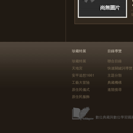
珍藏特展
目錄導覽
珍藏特展
聯合目錄
天地宮
快速關鍵詞導覽
安平追想1661
主題分類
工藝大冒險
典藏機構
原住民儀式
進階搜尋
原住民服飾
數位典藏與數位學習國家型科技計畫 