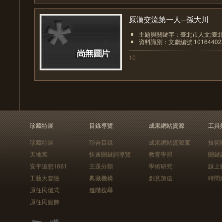
原漢交流第一人─孫大川
主題與關鍵字：臺北市人文;臺
資料識別：文獻編號:10164402
10
珍藏特展
目錄導覽
成果網站資源
工具
珍藏特展
聯合目錄
成果網站資源庫
技術
天地宮
快速關鍵詞導覽
教育學習
關鍵
安平追想1661
主題分類
學術研究
線上
工藝大冒險
典藏機構
創意加值
時間
原住民儀式
進階搜尋
原住民服飾