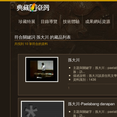
珍藏特展
目錄導覽
技術體驗
成果網站資源
符合關鍵詞 孫大川 的藏品列表
共找到 10 筆符合的資料
孫大川
主題與關鍵字：孫大川；paela
族；訪...
描述說明：孫大川談原住民文學
資料識別：1436
1
孫大川-Paelabang danapan
主題與關鍵字：孫大川；paela
族；訪...