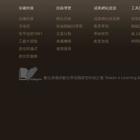
珍藏特展
目錄導覽
成果網站資源
工具
珍藏特展
聯合目錄
成果網站資源庫
技術
天地宮
快速關鍵詞導覽
教育學習
關鍵
安平追想1661
主題分類
學術研究
線上
工藝大冒險
典藏機構
創意加值
時間
原住民儀式
進階搜尋
原住民服飾
數位典藏與數位學習國家型科技計畫 Taiwan e-Learning & Digit