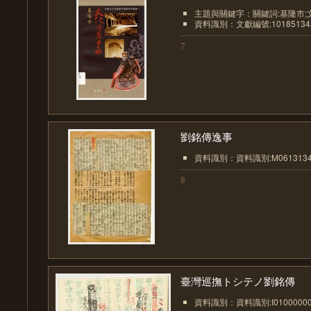
主題與關鍵字：關鍵詞:基隆市;
資料識別：文獻編號:10185134
7
劉銘傳逸事
資料識別：資料識別:M061313
8
臺灣巡撫トシテノ劉銘傳
資料識別：資料識別:I01000000