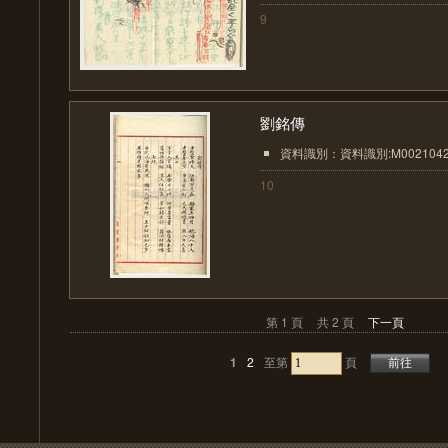
9
劉銘傳
資料識別：資料識別:M0021042
10
第 1 頁
共 2 頁
下一頁
1
2
至第
頁