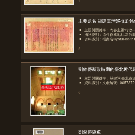
4
主要題名:福建臺灣巡撫劉銘傳.
主題與關鍵字：內容主題:行政-
描述說明：原件作成地點:新竹
資料識別：檔案名稱:ntul-od-th1
5
劉銘傳新政時期的臺北近代建.
主題與關鍵字：關鍵詞:臺北市;
資料識別：文獻編號:10057872
6
劉銘傳隧道