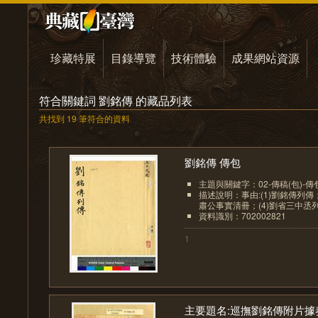
珍藏特展
目錄導覽
技術體驗
成果網站資源
符合關鍵詞 劉銘傳 的藏品列表
共找到 19 筆符合的資料
劉銘傳 傳包
主題與關鍵字：02-傳稿(包)-傳
描述說明：事由:(1)劉銘傳列傳；
肅公事實清冊；(4)劉省三中丞列傳
資料識別：702002821
1
主要題名:巡撫劉銘傳附片據奏.