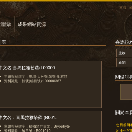
首頁
術體驗
成果網站資源
列表
喜馬拉
生物
新聞
中文名:喜馬拉雅菘蘿(L00000...
關鍵詞
主題與關鍵字：學域-大分類:菌類-地衣類
資料識別：館號(編目號):L00000367
1
關於本
中文名：喜馬拉雅塔蘚 (B001...
您目前所
主題與關鍵字：植物類群英文：Bryophyte
所產生的
資料識別：編目號：B001010