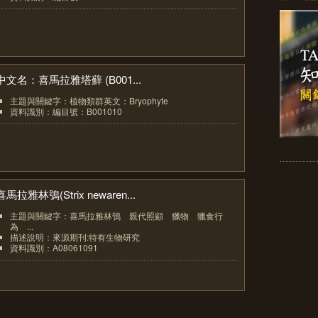
2
中文名：喜馬拉雅塔蘚 (B001...
主題與關鍵字：植物類群英文：Bryophyte
資料識別：編目號：B001010
3
喜馬拉雅林鴞(Strix newaren...
主題與關鍵字：喜馬拉雅林鴞 親代照顧 獵物 獵食行
為 ...
描述說明：來源期刊:特有生物研究
資料識別：A08061091
4