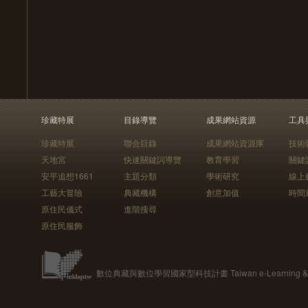
珍藏特展
目錄導覽
成果網站資源
工具
珍藏特展
聯合目錄
成果網站資源庫
技術
天地宮
快速關鍵詞導覽
教育學習
關鍵
安平追想1661
主題分類
學術研究
線上
工藝大冒險
典藏機構
創意加值
時間
原住民儀式
進階搜尋
原住民服飾
數位典藏與數位學習國家型科技計畫 Taiwan e-Learning & Digit