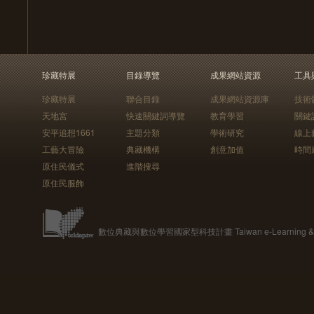
珍藏特展
目錄導覽
成果網站資源
工具
珍藏特展
聯合目錄
成果網站資源庫
技術
天地宮
快速關鍵詞導覽
教育學習
關鍵
安平追想1661
主題分類
學術研究
線上
工藝大冒險
典藏機構
創意加值
時間
原住民儀式
進階搜尋
原住民服飾
數位典藏與數位學習國家型科技計畫 Taiwan e-Learning & Digit