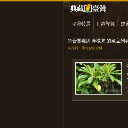
珍藏特展
目錄導覽
技
符合關鍵詞 海檬果 的藏品列
共找到 1 筆符合的資料